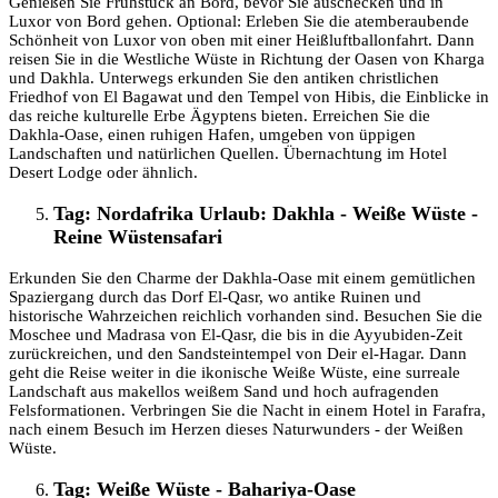
Genießen Sie Frühstück an Bord, bevor Sie auschecken und in
Luxor von Bord gehen. Optional: Erleben Sie die atemberaubende
Schönheit von Luxor von oben mit einer Heißluftballonfahrt. Dann
reisen Sie in die Westliche Wüste in Richtung der Oasen von Kharga
und Dakhla. Unterwegs erkunden Sie den antiken christlichen
Friedhof von El Bagawat und den Tempel von Hibis, die Einblicke in
das reiche kulturelle Erbe Ägyptens bieten. Erreichen Sie die
Dakhla-Oase, einen ruhigen Hafen, umgeben von üppigen
Landschaften und natürlichen Quellen. Übernachtung im Hotel
Desert Lodge oder ähnlich.
Tag: Nordafrika Urlaub: Dakhla - Weiße Wüste -
Reine Wüstensafari
Erkunden Sie den Charme der Dakhla-Oase mit einem gemütlichen
Spaziergang durch das Dorf El-Qasr, wo antike Ruinen und
historische Wahrzeichen reichlich vorhanden sind. Besuchen Sie die
Moschee und Madrasa von El-Qasr, die bis in die Ayyubiden-Zeit
zurückreichen, und den Sandsteintempel von Deir el-Hagar. Dann
geht die Reise weiter in die ikonische Weiße Wüste, eine surreale
Landschaft aus makellos weißem Sand und hoch aufragenden
Felsformationen. Verbringen Sie die Nacht in einem Hotel in Farafra,
nach einem Besuch im Herzen dieses Naturwunders - der Weißen
Wüste.
Tag: Weiße Wüste - Bahariya-Oase