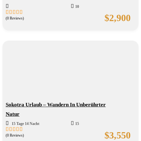
10
$
2,900
(0 Reviews)
0
5
out
of
Sokotra Urlaub – Wandern In Unberührter
Natur
15 Tage 14 Nacht
15
$
3,550
(0 Reviews)
0
5