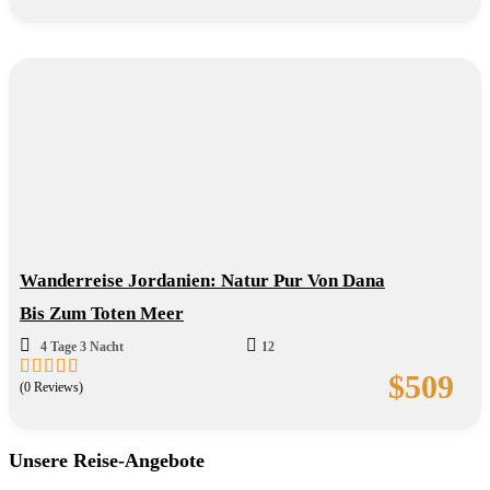
out
of
Wanderreise Jordanien: Natur Pur Von Dana
Bis Zum Toten Meer
4 Tage 3 Nacht
12
$
509
(0 Reviews)
0
5
out
of
Unsere Reise-Angebote