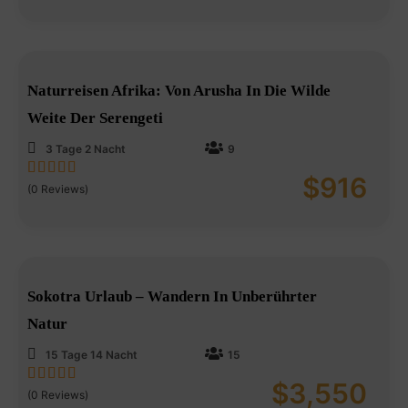
Naturreisen Afrika: Von Arusha In Die Wilde
Weite Der Serengeti
3 Tage 2 Nacht
9
$
916
0
5
(0 Reviews)
out
of
Sokotra Urlaub – Wandern In Unberührter
Natur
15 Tage 14 Nacht
15
$
3,550
0
5
(0 Reviews)