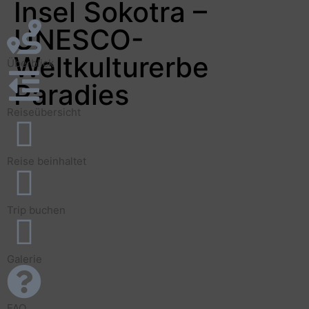
Insel Sokotra –
UNESCO-
Weltkulturerbe
Überblick
Paradies
Reiseübersicht
Reise beinhaltet
Trip buchen
Galerie
FAQ