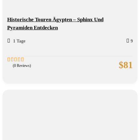
Historische Touren Ägypten – Sphinx Und
Pyramiden Entdecken
1 Tage
9
$
81
(0 Reviews)
0
5
out
of