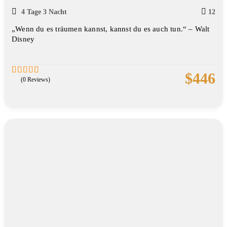
4 Tage 3 Nacht
12
„Wenn du es träumen kannst, kannst du es auch tun.“ – Walt
Disney
$
446
(0 Reviews)
0
5
out
of