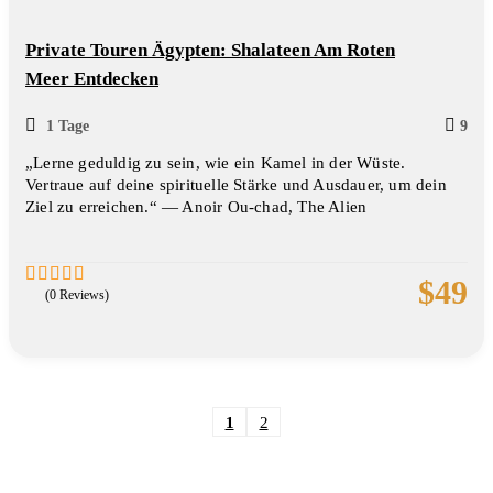
Private Touren Ägypten: Shalateen Am Roten
Meer Entdecken
1 Tage
9
„Lerne geduldig zu sein, wie ein Kamel in der Wüste.
Vertraue auf deine spirituelle Stärke und Ausdauer, um dein
Ziel zu erreichen.“ ― Anoir Ou-chad, The Alien
$
49
(0 Reviews)
0
5
out
of
1
2