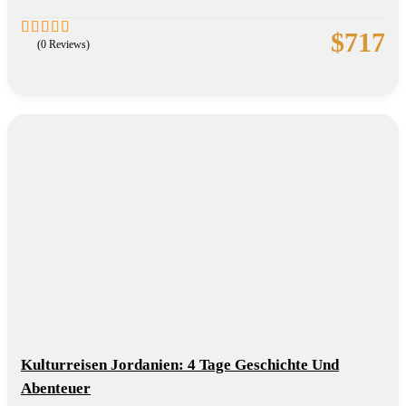
$
717
(0 Reviews)
0
5
out
of
Kulturreisen Jordanien: 4 Tage Geschichte Und
Abenteuer