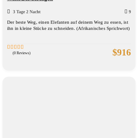
3 Tage 2 Nacht
9
Der beste Weg, einen Elefanten auf deinem Weg zu essen, ist
ihn in kleine Stücke zu schneiden. (Afrikanisches Sprichwort)
$
916
(0 Reviews)
0
5
out
of