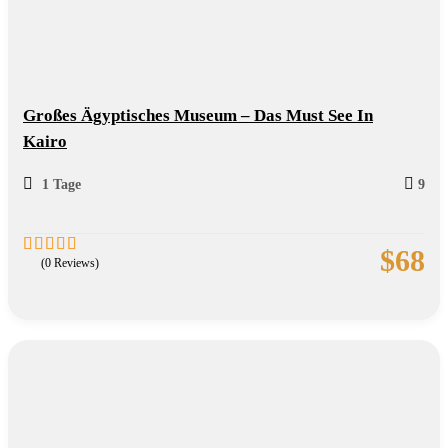
Großes Ägyptisches Museum – Das Must See In
Kairo
1 Tage
9
$
68
(0 Reviews)
0
5
out
of