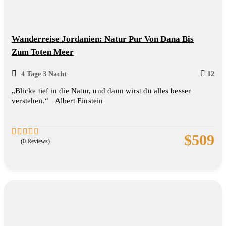
Wanderreise Jordanien: Natur Pur Von Dana Bis
Zum Toten Meer
4 Tage 3 Nacht
12
„Blicke tief in die Natur, und dann wirst du alles besser
verstehen.“ Albert Einstein
$
509
(0 Reviews)
0
5
out
of