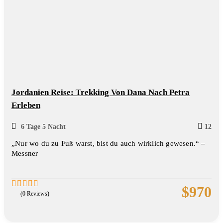
Jordanien Reise: Trekking Von Dana Nach Petra
Erleben
6 Tage 5 Nacht
12
„Nur wo du zu Fuß warst, bist du auch wirklich gewesen.“ –
Messner
$
970
(0 Reviews)
0
5
out
of