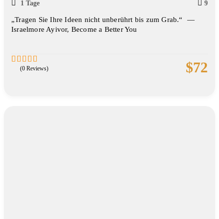
1 Tage
9
„Tragen Sie Ihre Ideen nicht unberührt bis zum Grab.“ ―
Israelmore Ayivor, Become a Better You
$
72
(0 Reviews)
0
5
out
of