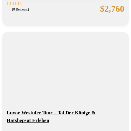
$
2,760
(0 Reviews)
0
5
out
of
Luxor Westufer Tour – Tal Der Könige &
Hatshepsut Erleben