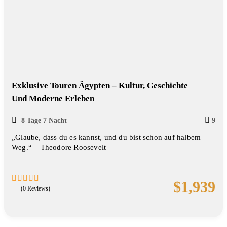
Exklusive Touren Ägypten – Kultur, Geschichte
Und Moderne Erleben
8 Tage 7 Nacht
9
„Glaube, dass du es kannst, und du bist schon auf halbem
Weg.“ – Theodore Roosevelt
$
1,939
(0 Reviews)
0
5
out
of