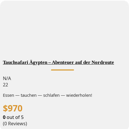
Tauchsafari Ägypten – Abenteuer auf der Nordroute
N/A
22
Essen — tauchen — schlafen — wiederholen!
$
970
0
out of
5
(0 Reviews)