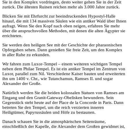
Sie in den Komplex vordringen, desto weiter gehen Sie in der Zeit
zurück. Die ältesten Ruinen reichen mehr als 3.000 Jahre zurück.
Blicken Sie mit Ehrfurcht zur beeindruckenden Hypostyl-Halle
hinauf, die mit 134 massiven Säulen wie ein antiker Wald über Ihnen
aufragt. Wenn Sie den Kopf nach oben neigen, erfahren Sie mehr
über die anspruchsvollen Methoden, mit denen die alten Ägypter sie
errichteten.
Sie werden den heiligen See mit der Geschichte der pharaonischen
Opfergaben sehen. Dann genießen Sie freie Zeit, um den Komplex
in aller Ruhe zu erkunden.
Wir fahren zum Luxor-Tempel – einem weiteren wichtigen Tempel
neben dem Philae Tempel. Es ist ein antiker Tempel im Zentrum von
Luxor, parallel zum Nil. Verschiedene Kaiser bauten und erweiterten
ihn um 1400 v. Chr., wie Tutanchamun, Ramses II. und sogar
Alexander der Große.
Natürlich werden Sie die beiden kolossalen Statuen von Ramses am
Eingang und den Granit-Gateway-Obelisken bewundern. Sein
Gegenstück steht heute auf der Place de la Concorde in Paris. Dann
betreten Sie den Tempel, um die reich verzierten inneren
Heiligtümer, Papyrussäulen und Höfe zu bestaunen.
Danach schauen Sie in die atmosphärischen Seitenräume,
einschließlich der Kapelle, die Alexander dem Großen gewidmet ist,