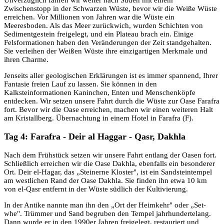
Unverzüglich fahren wir weiter nach Süden mit einem
Zwischenstopp in der Schwarzen Wüste, bevor wir die Weiße Wüste
erreichen. Vor Millionen von Jahren war die Wüste ein
Meeresboden. Als das Meer zurückwich, wurden Schichten von
Sedimentgestein freigelegt, und ein Plateau brach ein. Einige
Felsformationen haben den Veränderungen der Zeit standgehalten.
Sie verleihen der Weißen Wüste ihre einzigartigen Merkmale und
ihren Charme.
Jenseits aller geologischen Erklärungen ist es immer spannend, Ihrer
Fantasie freien Lauf zu lassen. Sie können in den
Kalksteinformationen Kaninchen, Enten und Menschenköpfe
entdecken. Wir setzen unsere Fahrt durch die Wüste zur Oase Farafra
fort. Bevor wir die Oase erreichen, machen wir einen weiteren Halt
am Kristallberg. Übernachtung in einem Hotel in Farafra (F).
Tag 4: Farafra - Deir al Haggar - Qasr, Dakhla
Nach dem Frühstück setzen wir unsere Fahrt entlang der Oasen fort.
Schließlich erreichen wir die Oase Dakhla, ebenfalls ein besonderer
Ort. Deir el-Hagar, das „Steinerne Kloster", ist ein Sandsteintempel
am westlichen Rand der Oase Dakhla. Sie finden ihn etwa 10 km
von el-Qasr entfernt in der Wüste südlich der Kultivierung.
In der Antike nannte man ihn den „Ort der Heimkehr" oder „Set-
whe". Trümmer und Sand begruben den Tempel jahrhundertelang.
Dann wurde er in den 1990er Jahren freigelegt, restauriert und