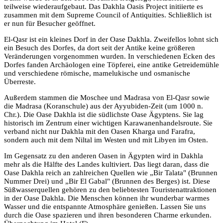
teilweise wiederaufgebaut. Das Dakhla Oasis Project initiierte es
zusammen mit dem Supreme Council of Antiquities. Schließlich ist
er nun für Besucher geöffnet.
El-Qasr ist ein kleines Dorf in der Oase Dakhla. Zweifellos lohnt sich
ein Besuch des Dorfes, da dort seit der Antike keine größeren
Veränderungen vorgenommen wurden. In verschiedenen Ecken des
Dorfes fanden Archäologen eine Töpferei, eine antike Getreidemühle
und verschiedene römische, mamelukische und osmanische
Überreste.
Außerdem stammen die Moschee und Madrasa von El-Qasr sowie
die Madrasa (Koranschule) aus der Ayyubiden-Zeit (um 1000 n.
Chr.). Die Oase Dakhla ist die südlichste Oase Ägyptens. Sie lag
historisch im Zentrum einer wichtigen Karawanenhandelsroute. Sie
verband nicht nur Dakhla mit den Oasen Kharga und Farafra,
sondern auch mit dem Niltal im Westen und mit Libyen im Osten.
Im Gegensatz zu den anderen Oasen in Ägypten wird in Dakhla
mehr als die Hälfte des Landes kultiviert. Das liegt daran, dass die
Oase Dakhla reich an zahlreichen Quellen wie „Bir Talata" (Brunnen
Nummer Drei) und „Bir El Gabal" (Brunnen des Berges) ist. Diese
Süßwasserquellen gehören zu den beliebtesten Touristenattraktionen
in der Oase Dakhla. Die Menschen können ihr wunderbar warmes
Wasser und die entspannte Atmosphäre genießen. Lassen Sie uns
durch die Oase spazieren und ihren besonderen Charme erkunden.