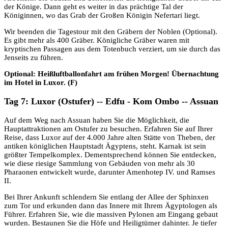
der Könige. Dann geht es weiter in das prächtige Tal der
Königinnen, wo das Grab der Großen Königin Nefertari liegt.
Wir beenden die Tagestour mit den Gräbern der Noblen (Optional).
Es gibt mehr als 400 Gräber. Königliche Gräber waren mit
kryptischen Passagen aus dem Totenbuch verziert, um sie durch das
Jenseits zu führen.
Optional: Heißluftballonfahrt am frühen Morgen! Übernachtung
im Hotel in Luxor. (F)
Tag 7: Luxor (Ostufer) -- Edfu - Kom Ombo -- Assuan
Auf dem Weg nach Assuan haben Sie die Möglichkeit, die
Hauptattraktionen am Ostufer zu besuchen. Erfahren Sie auf Ihrer
Reise, dass Luxor auf der 4.000 Jahre alten Stätte von Theben, der
antiken königlichen Hauptstadt Ägyptens, steht. Karnak ist sein
größter Tempelkomplex. Dementsprechend können Sie entdecken,
wie diese riesige Sammlung von Gebäuden von mehr als 30
Pharaonen entwickelt wurde, darunter Amenhotep IV. und Ramses
II.
Bei Ihrer Ankunft schlendern Sie entlang der Allee der Sphinxen
zum Tor und erkunden dann das Innere mit Ihrem Ägyptologen als
Führer. Erfahren Sie, wie die massiven Pylonen am Eingang gebaut
wurden. Bestaunen Sie die Höfe und Heiligtümer dahinter. Je tiefer