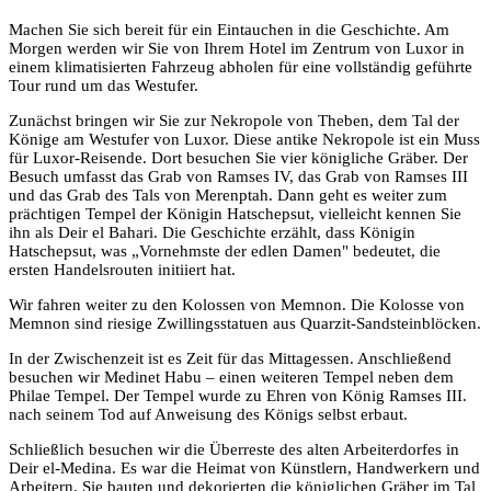
Machen Sie sich bereit für ein Eintauchen in die Geschichte. Am
Morgen werden wir Sie von Ihrem Hotel im Zentrum von Luxor in
einem klimatisierten Fahrzeug abholen für eine vollständig geführte
Tour rund um das Westufer.
Zunächst bringen wir Sie zur Nekropole von Theben, dem Tal der
Könige am Westufer von Luxor. Diese antike Nekropole ist ein Muss
für Luxor-Reisende. Dort besuchen Sie vier königliche Gräber. Der
Besuch umfasst das Grab von Ramses IV, das Grab von Ramses III
und das Grab des Tals von Merenptah. Dann geht es weiter zum
prächtigen Tempel der Königin Hatschepsut, vielleicht kennen Sie
ihn als Deir el Bahari. Die Geschichte erzählt, dass Königin
Hatschepsut, was „Vornehmste der edlen Damen" bedeutet, die
ersten Handelsrouten initiiert hat.
Wir fahren weiter zu den Kolossen von Memnon. Die Kolosse von
Memnon sind riesige Zwillingsstatuen aus Quarzit-Sandsteinblöcken.
In der Zwischenzeit ist es Zeit für das Mittagessen. Anschließend
besuchen wir Medinet Habu – einen weiteren Tempel neben dem
Philae Tempel. Der Tempel wurde zu Ehren von König Ramses III.
nach seinem Tod auf Anweisung des Königs selbst erbaut.
Schließlich besuchen wir die Überreste des alten Arbeiterdorfes in
Deir el-Medina. Es war die Heimat von Künstlern, Handwerkern und
Arbeitern. Sie bauten und dekorierten die königlichen Gräber im Tal