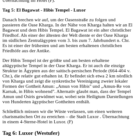
Übernachtung im Hotel (F).
Tag 5: El Bagawat - Hibis Tempel - Luxor
Danach brechen wir auf, um der Oasenstraße zu folgen und
passieren die Oase Kharga. In der Nähe von Kharga halten wir an El
Bagawat und dem Hibis Tempel. El Bagawat ist ein alter christlicher
Friedhof. Als einer der ältesten der Welt diente er der Oase Kharga
im südlichen Zentralägypten vom 3. bis zum 7. Jahrhundert n. Chr.
Es ist einer der frühesten und am besten erhaltenen christlichen
Friedhöfe aus der Antike.
Der Hibis Tempel ist der größte und am besten erhaltene
altägyptische Tempel in der Oase Kharga. Er ist auch die einzige
Struktur in Ägypten aus der saitisch-persischen Periode (664-404 v.
Chr.), die relativ gut erhalten ist. Er befindet sich etwa 2 km nördlich
von Kharga und zeigt die synkretische Vereinigung zweier lokaler
Formen der Gottheit Amun: „Amun von Hibis" und „Amun-Re von
Karnak, in Hibis wohnend". Alternativ glaubt man, dass der Tempel
Amun und Osiris gewidmet war, wobei sein Heiligtum Darstellungen
von Hunderten ägyptischer Gottheiten enthält.
Schließlich müssen wir die Wüste verlassen, um einen weiteren
charismatischen Ort zu erreichen – die Stadt Luxor . Übernachtung
in einem 4-Sterne-Hotel in Luxor. (F)
Tag 6: Luxor (Westufer)