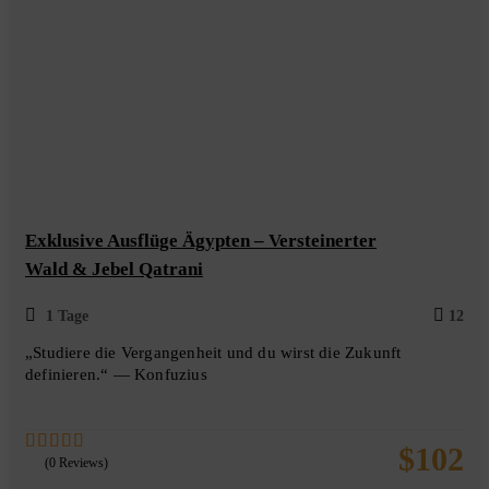
Exklusive Ausflüge Ägypten – Versteinerter
Wald & Jebel Qatrani
1 Tage
12
„Studiere die Vergangenheit und du wirst die Zukunft
definieren.“ — Konfuzius
$
102
(0 Reviews)
0
5
out