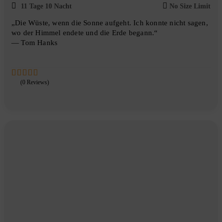
11 Tage 10 Nacht
No Size Limit
„Die Wüste, wenn die Sonne aufgeht. Ich konnte nicht sagen,
wo der Himmel endete und die Erde begann.“
— Tom Hanks
(0 Reviews)
0
5
out
of