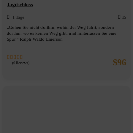
Jagdschloss
1 Tage
15
„Gehen Sie nicht dorthin, wohin der Weg führt, sondern
dorthin, wo es keinen Weg gibt, und hinterlassen Sie eine
Spur.“ Ralph Waldo Emerson
$
96
(0 Reviews)
0
5
out
of