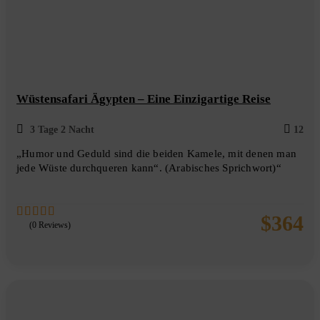
Wüstensafari Ägypten – Eine Einzigartige Reise
3 Tage 2 Nacht
12
„Humor und Geduld sind die beiden Kamele, mit denen man
jede Wüste durchqueren kann“. (Arabisches Sprichwort)“
$
364
(0 Reviews)
0
5
out
of