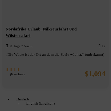
Nordafrika Urlaub: Nilkreuzfahrt Und
Wüstensafari
8 Tage 7 Nacht
12
„Die Wüste ist der Ort an dem die Seele wächst.“ (unbekannt)
$
1,094
(0 Reviews)
0
5
out
of
Deutsch
English
(
Englisch
)