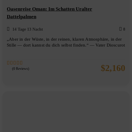
Oasenreise Oman: Im Schatten Uralter
Dattelpalmen
14 Tage 13 Nacht
8
„Aber in der Wüste, in der reinen, klaren Atmosphäre, in der
Stille — dort kannst du dich selbst finden.“ — Vater Dioscurot
$
2,160
(0 Reviews)
0
5
out
of