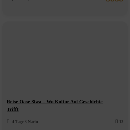
0
5
out
of
Reise Oase Siwa – Wo Kultur Auf Geschichte
Trifft
4 Tage 3 Nacht
12