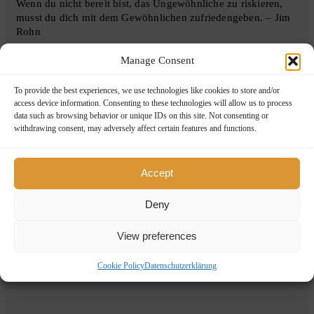
Wenn du nicht bereit bist, das Ungewöhnliche zu riskieren,
musst du dich mit dem Gewöhnlichen zufriedengeben. – Jim
Rohn
Manage Consent
$
372
(0 Reviews)
0
5
To provide the best experiences, we use technologies like cookies to store and/or
access device information. Consenting to these technologies will allow us to process
out
data such as browsing behavior or unique IDs on this site. Not consenting or
of
withdrawing consent, may adversely affect certain features and functions.
Accept
Deny
View preferences
Cookie Policy
Datenschutzerklärung