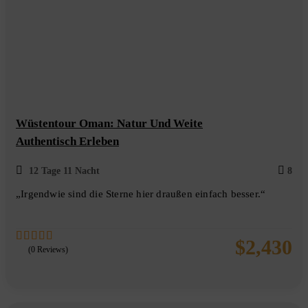
Wüstentour Oman: Natur Und Weite
Authentisch Erleben
12 Tage 11 Nacht
8
„Irgendwie sind die Sterne hier draußen einfach besser.“
$
2,430
(0 Reviews)
0
5
out
of