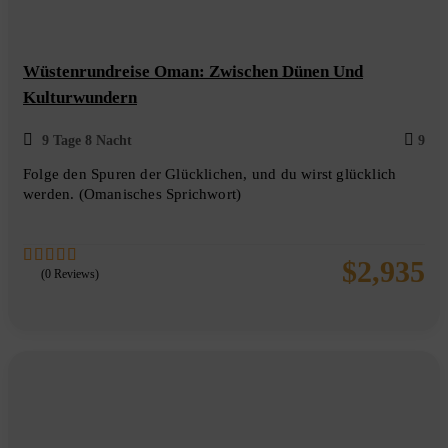
Wüstenrundreise Oman: Zwischen Dünen Und
Kulturwundern
9 Tage 8 Nacht
9
Folge den Spuren der Glücklichen, und du wirst glücklich
werden. (Omanisches Sprichwort)
$
2,935
(0 Reviews)
0
5
out
of