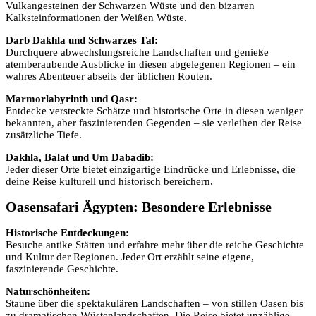
Vulkangesteinen der Schwarzen Wüste und den bizarren
Kalksteinformationen der Weißen Wüste.
Darb Dakhla und Schwarzes Tal:
Durchquere abwechslungsreiche Landschaften und genieße
atemberaubende Ausblicke in diesen abgelegenen Regionen – ein
wahres Abenteuer abseits der üblichen Routen.
Marmorlabyrinth und Qasr:
Entdecke versteckte Schätze und historische Orte in diesen weniger
bekannten, aber faszinierenden Gegenden – sie verleihen der Reise
zusätzliche Tiefe.
Dakhla, Balat und Um Dabadib:
Jeder dieser Orte bietet einzigartige Eindrücke und Erlebnisse, die
deine Reise kulturell und historisch bereichern.
Oasensafari Ägypten: Besondere Erlebnisse
Historische Entdeckungen:
Besuche antike Stätten und erfahre mehr über die reiche Geschichte
und Kultur der Regionen. Jeder Ort erzählt seine eigene,
faszinierende Geschichte.
Naturschönheiten:
Staune über die spektakulären Landschaften – von stillen Oasen bis
zu dramatischen Wüstenlandschaften. Die Reise bietet unzählige