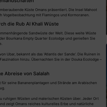
enlandschaften
temberaubende Küste Omans präsentiert. Die Insel Mahoot
ch Vogelbeobachtung mit Flamingos und Kormoranen.
ch die Rub Al Khali Wüste
usammenhängende Sandwüste der Welt. Diese weite Wüste
n der Bourkana Empty Quarter Ecolodge und genießen Sie
e.
on Ubar, bekannt als das 'Atlantis der Sande'. Die Ruinen in
e Faszination hinzu. Übernachten Sie in der Douka Ecolodge –
e Abreise von Salalah
nnt für seine Bananenplantagen und Strände am Arabischen
ug.
zu ruhigen Wüsten und malerischen Küsten über. Jeder Ort
 und zeigt Omans reiches kulturelles Erbe und natürliche