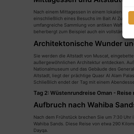
Nach einem Mittagessen in einem lokalen Resta
einschließlich eines Besuchs im Bait Al Zuba
umfangreiche Sammlung von antiken Waffen, H
beherbergt zum Beispiel auch ein vollständig
Architektonische Wunder und
Sie werden die Altstadt von Muscat, eingebettet
außergewöhnlichen Architektur entdecken. Au
Nationalmuseum und das Gebäude des Generalsek
Altstadt, liegt der prächtige Quasr Al Alam Pal
Schließlich endet der Tag mit einem Abendesse
Tag 2: Wüstenrundreise Oman - Reise
Aufbruch nach Wahiba Sand
Nach dem Frühstück brechen Sie um 7:30 Uhr in
Wahiba Sands. Diese Reise von etwa 290 Kilome
Dayqa.