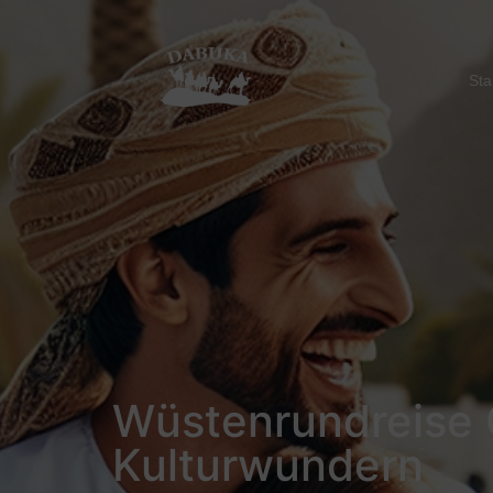
Sta
Wüstenrundreise
Kulturwundern