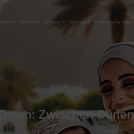
rtseite
Reiseziel
Services
Über uns
Reiseplanung
Weite
 Oman: Zwischen Dünen