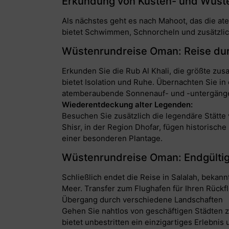
Erkundung von Küsten- und Wüst
Als nächstes geht es nach Mahoot, das die a
bietet Schwimmen, Schnorcheln und zusätzli
Wüstenrundreise Oman: Reise dur
Erkunden Sie die Rub Al Khali, die größte z
bietet Isolation und Ruhe. Übernachten Sie i
atemberaubende Sonnenauf- und -untergäng
Wiederentdeckung alter Legenden:
Besuchen Sie zusätzlich die legendäre Stätte v
Shisr, in der Region Dhofar, fügen historisch
einer besonderen Plantage.
Wüstenrundreise Oman: Endgültig
Schließlich endet die Reise in Salalah, beka
Meer. Transfer zum Flughafen für Ihren Rückfl
Übergang durch verschiedene Landschaften
Gehen Sie nahtlos von geschäftigen Städten 
bietet unbestritten ein einzigartiges Erlebnis