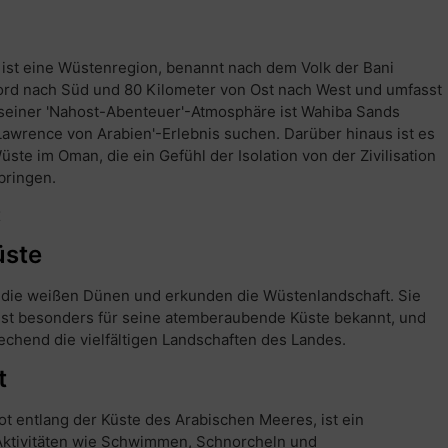
 ist eine Wüstenregion, benannt nach dem Volk der Bani
Nord nach Süd und 80 Kilometer von Ost nach West und umfasst
 seiner 'Nahost-Abenteuer'-Atmosphäre ist Wahiba Sands
 'Lawrence von Arabien'-Erlebnis suchen. Darüber hinaus ist es
te im Oman, die ein Gefühl der Isolation von der Zivilisation
bringen.
t
üste
 die weißen Dünen und erkunden die Wüstenlandschaft. Sie
t besonders für seine atemberaubende Küste bekannt, und
echend die vielfältigen Landschaften des Landes.
t
t entlang der Küste des Arabischen Meeres, ist ein
 Aktivitäten wie Schwimmen, Schnorcheln und