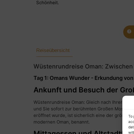
Schönheit.
Reiseübersicht
Wüstenrundreise Oman: Zwischen
Tag 1: Omans Wunder - Erkundung von
Ankunft und Besuch der Gr
Wüstenrundreise Oman: Gleich nach Ihrer Ankun
und Sie sofort zur berühmten Großen Moschee 
eröffnet wurde, ist sicherlich eine der größten
To 
modernen Oman, benannt.
acc
dat
Mittagessen und Altstadttou
wit