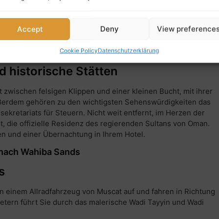
urant erkunden Sie außerdem die Altstadt von Muscat,
Accept
Deny
View preference
ir Museum. Dieses Museum verfügt besonders über eine
aushaltsgeräten und traditionellen Kostümen. Das Museum
Cookie Policy
Datenschutzerklärung
es omanisches Dorf und einen Souk im Außenbereich.
 historische Stätten
 zwischen felsigen Klippen und einer kleinen Bucht, mit ihrer
ßerdem gehören zu den wichtigsten Sehenswürdigkeiten das
retariats für Steuern. Nicht weit entfernt, im Herzen der
ast, die offizielle Residenz des regierenden Sultans von Oman.
n und einer Übernachtung in Ihrem Hotel.
 nach Wahiba Sands
s
 einem Allradfahrzeug von Muscat auf und fahren in Richtung
tern führt Sie durch das malerische Wadi Tayyin und Wadi