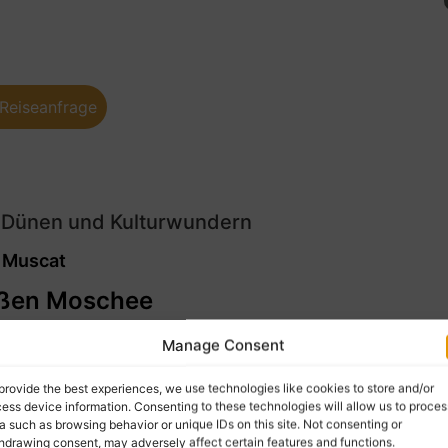
Reiseanfrage
 Dünen und Kulturwundern
 Muscat
oßen Moschee
ft am Flughafen von Muscat wird Sie Ihr Reiseleiter begrüßen
Manage Consent
bringen. Die Moschee, die 2001 nach sechsjähriger Bauzeit
 der Welt und ist nach Sultan Qaboos bin Said, dem Vater des
provide the best experiences, we use technologies like cookies to store and/or
ess device information. Consenting to these technologies will allow us to proces
a such as browsing behavior or unique IDs on this site. Not consenting or
r
hdrawing consent, may adversely affect certain features and functions.