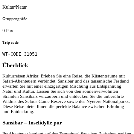
Kultur/Natur
Gruppengröße
9 Pax
Trip code
WT-CODE 31051
Überblick
Kulturreisen Afrika: Erleben Sie eine Reise, die Küstenträume mit
Safari-Abenteuern verbindet: Sansibar und das tansanische Festland
erwarten Sie mit einer einzigartigen Mischung aus Entspannung,
Natur und Kultur. Lassen Sie sich von den sonnenverwöhnten
Stränden Sansibars verzaubern und entdecken Sie die unberührte
Wildnis des Selous Game Reserve sowie des Nyerere Nationalparks.
Diese Reise bietet Ihnen die perfekte Balance zwischen Erholung
und Entdeckung.
Sansibar – Inselidylle pur
Ihr Abenteuer beginnt auf der Trauminsel Sansibar. Zwischen weißen