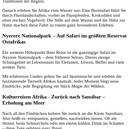
Traditionen der Region.
Danach erleben Sie Afrika vom Wasser aus: Eine Bootsafari führt Sie
durch Flusslandschaften, vorbei an Flusspferden, Krokodilen und
einer reichen Vogelwelt. Die Stille auf dem Wasser und die Nähe zur
Natur machen diese Fahrt zu einem ganz besonderen Erlebnis.
Nyerere Nationalpark – Auf Safari im größten Reservat
Ostafrikas
Ein weiterer Höhepunkt Ihrer Reise ist die ganztägige Safari im
Nyerere Nationalpark – dem früheren Selous. Dieses riesige
Schutzgebiet ist Lebensraum für Elefanten, Löwen, Büffel und viele
weitere Tiere.
Mit erfahrenen Guides gehen Sie auf Spurensuche und erleben die
faszinierende Tierwelt Afrikas hautnah. Jeder Moment birgt neue
Eindrücke, jede Begegnung ein Stück Magie der Wildnis.
Kulturreisen Afrika - Zurück nach Sansibar –
Erholung am Meer
Nach all den Eindrücken kehren Sie zurück an die Küste Sansibars.
Jetzt heißt es: entspannen, genießen, nachwirken lassen. Ob am
Strand, beim Schnorcheln oder mit einem kühlen Drink im Schatten
– diese Tage gehören ganz Ihnen.