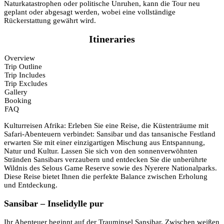
Naturkatastrophen oder politische Unruhen, kann die Tour neu
geplant oder abgesagt werden, wobei eine vollständige
Rückerstattung gewährt wird.
Itineraries
Overview
Trip Outline
Trip Includes
Trip Excludes
Gallery
Booking
FAQ
Kulturreisen Afrika: Erleben Sie eine Reise, die Küstenträume mit
Safari-Abenteuern verbindet: Sansibar und das tansanische Festland
erwarten Sie mit einer einzigartigen Mischung aus Entspannung,
Natur und Kultur. Lassen Sie sich von den sonnenverwöhnten
Stränden Sansibars verzaubern und entdecken Sie die unberührte
Wildnis des Selous Game Reserve sowie des Nyerere Nationalparks.
Diese Reise bietet Ihnen die perfekte Balance zwischen Erholung
und Entdeckung.
Sansibar – Inselidylle pur
Ihr Abenteuer beginnt auf der Trauminsel Sansibar. Zwischen weißen