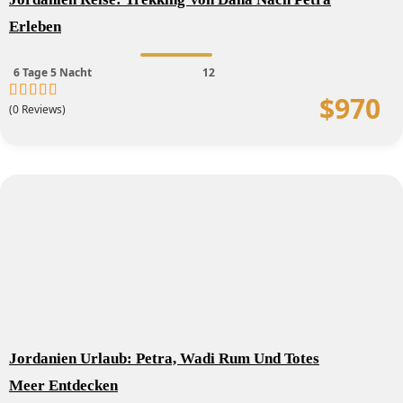
Erleben
6 Tage 5 Nacht
12
$
970
(0 Reviews)
0
5
out
of
Jordanien Urlaub: Petra, Wadi Rum Und Totes
Meer Entdecken