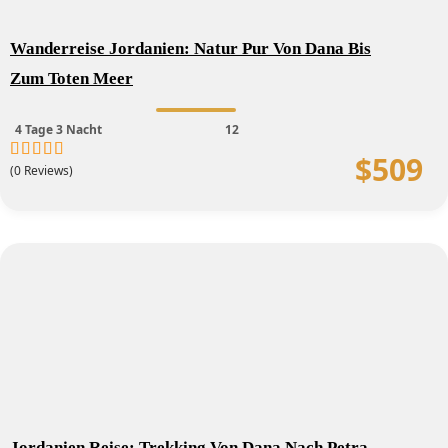
Wanderreise Jordanien: Natur Pur Von Dana Bis
Zum Toten Meer
4 Tage 3 Nacht
12
$
509
(0 Reviews)
0
5
out
of
Jordanien Reise: Trekking Von Dana Nach Petra