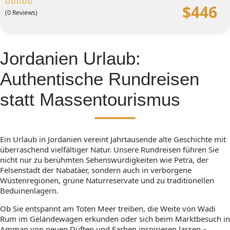
$
446
(0 Reviews)
0
5
out
of
Jordanien Urlaub:
Authentische Rundreisen
statt Massentourismus
Ein Urlaub in Jordanien vereint Jahrtausende alte Geschichte mit
überraschend vielfältiger Natur. Unsere Rundreisen führen Sie
nicht nur zu berühmten Sehenswürdigkeiten wie Petra, der
Felsenstadt der Nabatäer, sondern auch in verborgene
Wüstenregionen, grüne Naturreservate und zu traditionellen
Beduinenlagern.
Ob Sie entspannt am Toten Meer treiben, die Weite von Wadi
Rum im Geländewagen erkunden oder sich beim Marktbesuch in
Amman von neuen Düften und Farben inspirieren lassen –