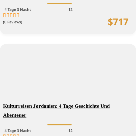
4 Tage 3 Nacht
12
$
717
(0 Reviews)
0
5
out
of
Kulturreisen Jordanien: 4 Tage Geschichte Und
Abenteuer
4 Tage 3 Nacht
12