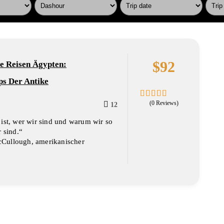
$
92
le Reisen Ägypten:
ps Der Antike
(0 Reviews)
12
0
5
out
ist, wer wir sind und warum wir so
of
r sind.“
Cullough, amerikanischer