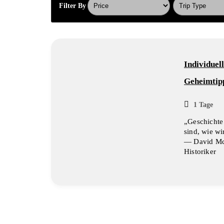
Inhalt
Filter By
wechseln
Individuel
Geheimtip
1 Tage
„Geschichte 
sind, wie wi
— David Mc
Historiker