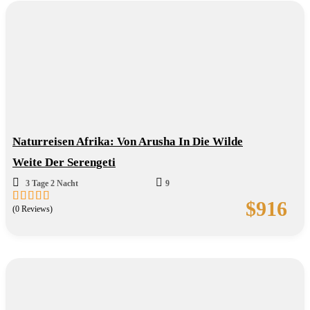
Naturreisen Afrika: Von Arusha In Die Wilde
Weite Der Serengeti
3 Tage 2 Nacht
9
$
916
(0 Reviews)
0
5
out
of