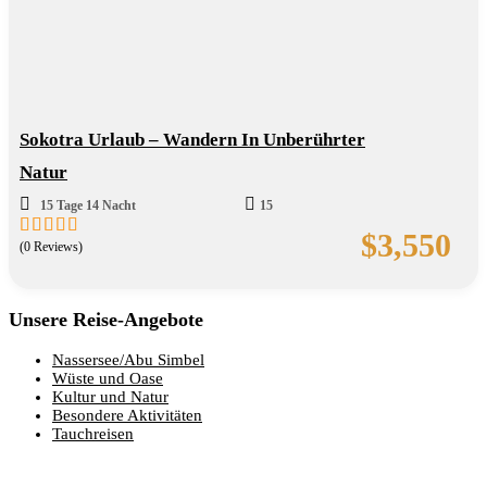
Sokotra Urlaub – Wandern In Unberührter
Natur
15 Tage 14 Nacht
15
$
3,550
(0 Reviews)
0
5
out
of
Unsere Reise-Angebote
Nassersee/Abu Simbel
Wüste und Oase
Kultur und Natur
Besondere Aktivitäten
Tauchreisen