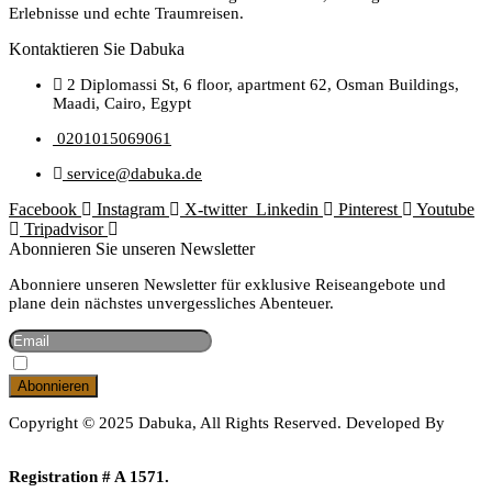
Erlebnisse und echte Traumreisen.
Kontaktieren Sie Dabuka
2 Diplomassi St, 6 floor, apartment 62, Osman Buildings,
Maadi, Cairo, Egypt
0201015069061
service@dabuka.de
Facebook
Instagram
X-twitter
Linkedin
Pinterest
Youtube
Tripadvisor
Abonnieren Sie unseren Newsletter
Abonniere unseren Newsletter für exklusive Reiseangebote und
plane dein nächstes unvergessliches Abenteuer.
Hiermit Akzeptiere Ich Die Datenschutzbestimmungen
Copyright © 2025 Dabuka, All Rights Reserved. Developed By
Dot IT
Registration # A 1571.