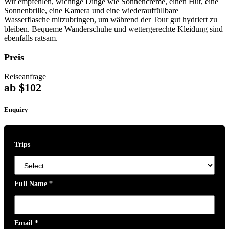
Wir empfehlen, wichtige Dinge wie Sonnencreme, einen Hut, eine
Sonnenbrille, eine Kamera und eine wiederauffüllbare
Wasserflasche mitzubringen, um während der Tour gut hydriert zu
bleiben. Bequeme Wanderschuhe und wettergerechte Kleidung sind
ebenfalls ratsam.
Preis
Reiseanfrage
ab
$
102
Enquiry
Trips
Full Name
*
Email
*