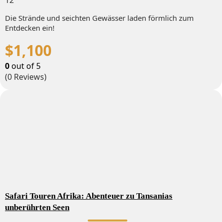
12
Die Strände und seichten Gewässer laden förmlich zum
Entdecken ein!
$
1,100
0
out of
5
(0 Reviews)
Safari Touren Afrika: Abenteuer zu Tansanias
unberührten Seen