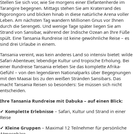
Stellen Sie sich vor, wie Sie morgens einer Elefantenherde im
Tarangire begegnen. Mittags stehen Sie am Kraterrand des
Ngorongoro und blicken hinab in diese natürliche Arena voller
Leben. Am nächsten Tag wandern Millionen Gnus vor Ihnen
durch die Serengeti. Und wenige Tage später liegen Sie am
Strand von Sansibar, während der Indische Ozean an Ihre Füße
spült. Eine Tansania Rundreise ist keine gewöhnliche Reise – es
sind drei Urlaube in einem.
Tansania vereint, was kein anderes Land so intensiv bietet: wilde
Safari-Abenteuer, lebendige Kultur und tropische Erholung. Bei
einer Rundreise Tansania erleben Sie das komplette Afrika-
Gefühl – von den legendären Nationalparks über Begegnungen
mit den Maasai bis zu den weißen Stränden Sansibars. Das
macht Tansania Reisen so besonders: Sie müssen sich nicht
entscheiden.
Ihre Tansania Rundreise mit Dabuka – auf einen Blick:
✔
Komplette Erlebnisse
– Safari, Kultur und Strand in einer
Reise
✔
Kleine Gruppen
– Maximal 12 Teilnehmer für persönliche
Atmosphäre