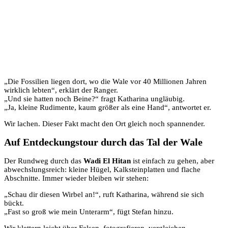
„Die Fossilien liegen dort, wo die Wale vor 40 Millionen Jahren
wirklich lebten“, erklärt der Ranger.
„Und sie hatten noch Beine?“ fragt Katharina ungläubig.
„Ja, kleine Rudimente, kaum größer als eine Hand“, antwortet er.
Wir lachen. Dieser Fakt macht den Ort gleich noch spannender.
Auf Entdeckungstour durch das Tal der Wale
Der Rundweg durch das
Wadi El Hitan
ist einfach zu gehen, aber
abwechslungsreich: kleine Hügel, Kalksteinplatten und flache
Abschnitte. Immer wieder bleiben wir stehen:
„Schau dir diesen Wirbel an!“, ruft Katharina, während sie sich
bückt.
„Fast so groß wie mein Unterarm“, fügt Stefan hinzu.
Wir klettern leicht über Felsen, fotografieren, vergleichen